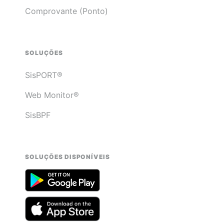
Comprovante (Ponto)
SOLUÇÕES
SisPORT®
Web Monitor®
SisBPF
SOLUÇÕES DISPONÍVEIS